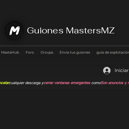
Guiones MastersMZ
MastaHub
Foro
Groups
Envía tus guiones
guía de explotació
Inicia
celar
cualquier descarga y
cerrar ventanas emergentes
como
Son anuncios y no