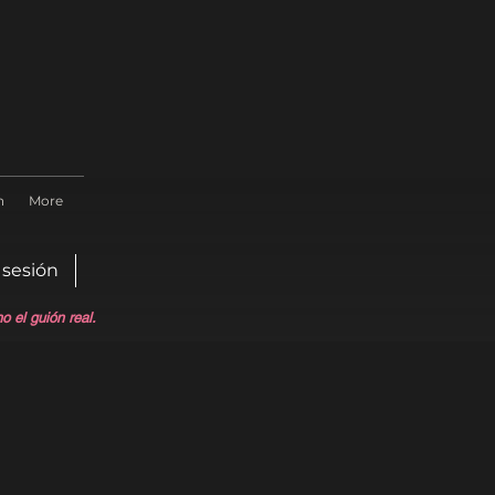
n
More
r sesión
 el guión real.