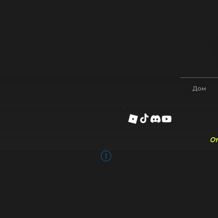
Дом
От