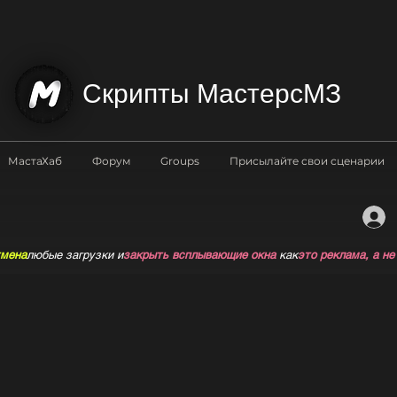
Скрипты МастерсМЗ
МастаХаб
Форум
Groups
Присылайте свои сценарии
мена
любые загрузки и
закрыть всплывающие окна
как
это реклама, а не