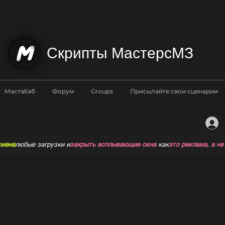
Скрипты МастерсМЗ
МастаХаб
Форум
Groups
Присылайте свои сценарии
мена
любые загрузки и
закрыть всплывающие окна
как
это реклама, а не