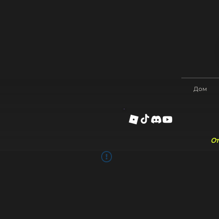
Дом
От