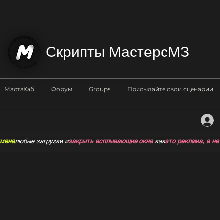
Скрипты МастерсМЗ
МастаХаб
Форум
Groups
Присылайте свои сценарии
мена
любые загрузки и
закрыть всплывающие окна
как
это реклама, а не